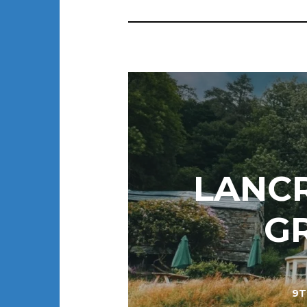
LANCR
G
9T